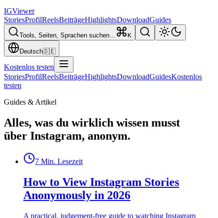
IG
Viewer
Stories
Profil
Reels
Beiträge
Highlights
Download
Guides
Tools, Seiten, Sprachen suchen…
K
Deutsch
🇩🇪
Kostenlos testen
Stories
Profil
Reels
Beiträge
Highlights
Download
Guides
Kostenlos
testen
Guides & Artikel
Alles, was du wirklich wissen musst
über Instagram, anonym.
7
Min. Lesezeit
How to View Instagram Stories
Anonymously in 2026
A practical, judgement-free guide to watching Instagram