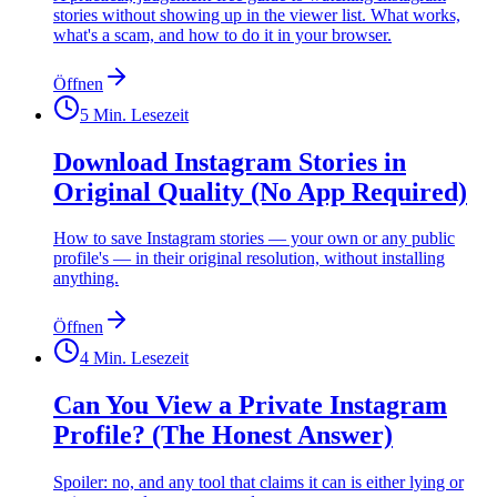
stories without showing up in the viewer list. What works,
what's a scam, and how to do it in your browser.
Öffnen
5
Min. Lesezeit
Download Instagram Stories in
Original Quality (No App Required)
How to save Instagram stories — your own or any public
profile's — in their original resolution, without installing
anything.
Öffnen
4
Min. Lesezeit
Can You View a Private Instagram
Profile? (The Honest Answer)
Spoiler: no, and any tool that claims it can is either lying or