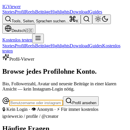
IG
Viewer
Stories
Profil
Reels
Beiträge
Highlights
Download
Guides
Tools, Seiten, Sprachen suchen…
K
Deutsch
🇩🇪
Kostenlos testen
Stories
Profil
Reels
Beiträge
Highlights
Download
Guides
Kostenlos
testen
Profil-Viewer
Browse jedes Profil
ohne Konto.
Bio, Followerzahl, Avatar und neueste Beiträge in einer klaren
Ansicht — kein Instagram-Login nötig.
Profil ansehen
🔒 Kein Login · 👁️ Anonym · ⚡ Für immer kostenlos
igviewer.io /
profile
/ @creator
Häufige Fragen