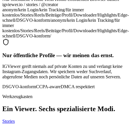
igviewer.io /
stories
/ @creator
anonym
/
kein Login
/
kein Tracking
/
für immer
kostenlos
/
Stories
/
Reels
/
Beiträge
/
Profil
/
Downloader
/
Highlights
/
Edge-
schnell
/
DSGVO-konform
/
anonym
/
kein Login
/
kein Tracking
/
für
immer
kostenlos
/
Stories
/
Reels
/
Beiträge
/
Profil
/
Downloader
/
Highlights
/
Edge-
schnell
/
DSGVO-konform
/
Nur öffentliche Profile — wir meinen das ernst.
IGViewer greift niemals auf private Konten zu und verlangt keine
Instagram-Zugangsdaten. Wir speichern weder Suchverlauf,
abgerufene Medien noch persönliche Daten auf unseren Servern.
DSGVO-konform
CCPA-aware
DMCA respektiert
Werkzeugkasten
Ein Viewer. Sechs spezialisierte Modi.
Stories