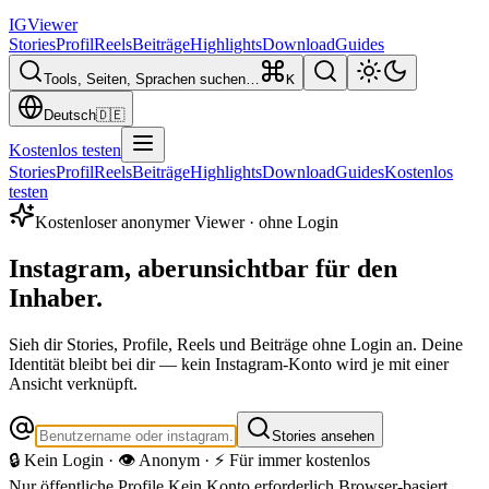
IG
Viewer
Stories
Profil
Reels
Beiträge
Highlights
Download
Guides
Tools, Seiten, Sprachen suchen…
K
Deutsch
🇩🇪
Kostenlos testen
Stories
Profil
Reels
Beiträge
Highlights
Download
Guides
Kostenlos
testen
Kostenloser anonymer Viewer · ohne Login
Instagram, aber
unsichtbar für den
Inhaber.
Sieh dir Stories, Profile, Reels und Beiträge ohne Login an. Deine
Identität bleibt bei dir — kein Instagram-Konto wird je mit einer
Ansicht verknüpft.
Stories ansehen
🔒 Kein Login · 👁️ Anonym · ⚡ Für immer kostenlos
Nur öffentliche Profile
Kein Konto erforderlich
Browser-basiert