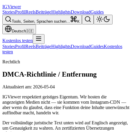
IG
Viewer
Stories
Profil
Reels
Beiträge
Highlights
Download
Guides
Tools, Seiten, Sprachen suchen…
K
Deutsch
🇩🇪
Kostenlos testen
Stories
Profil
Reels
Beiträge
Highlights
Download
Guides
Kostenlos
testen
Rechtlich
DMCA-Richtlinie / Entfernung
Aktualisiert am
:
2026-05-04
IGViewer respektiert geistiges Eigentum. Wir hosten die
angezeigten Medien nicht — sie kommen vom Instagram-CDN —
aber wenn du glaubst, dass eine Funktion deine Inhalte unerwünscht
auffindbar macht, handeln wir.
Der vollständige juristische Text unten wird auf Englisch angezeigt,
um Genauigkeit zu wahren. An zertifizierten Übersetzungen