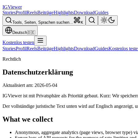
IG
Viewer
Stories
Profil
Reels
Beiträge
Highlights
Download
Guides
Tools, Seiten, Sprachen suchen…
K
Deutsch
🇩🇪
Kostenlos testen
Stories
Profil
Reels
Beiträge
Highlights
Download
Guides
Kostenlos test
Rechtlich
Datenschutzerklärung
Aktualisiert am
:
2026-05-04
IGViewer ist mit Privatsphäre als Priorität gebaut. Kurz: Wir speich
Der vollständige juristische Text unten wird auf Englisch angezeigt, 
What we collect
Anonymous, aggregate analytics (page views, browser type) via p
Server logs of API requests for the purpose of rate-limiting an