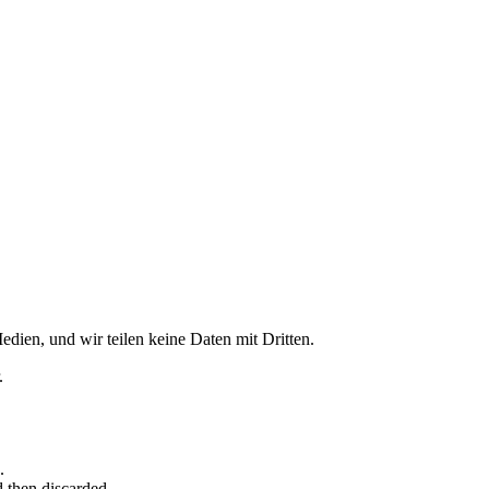
dien, und wir teilen keine Daten mit Dritten.
.
.
d then discarded.