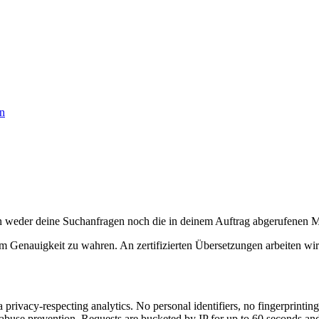
en
ern weder deine Suchanfragen noch die in deinem Auftrag abgerufenen Me
um Genauigkeit zu wahren. An zertifizierten Übersetzungen arbeiten wir
rivacy-respecting analytics. No personal identifiers, no fingerprinting
d abuse prevention. Requests are bucketed by IP for up to 60 seconds an