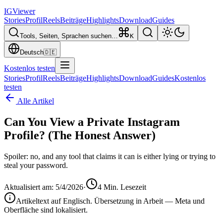
IG
Viewer
Stories
Profil
Reels
Beiträge
Highlights
Download
Guides
Tools, Seiten, Sprachen suchen…
K
Deutsch
🇩🇪
Kostenlos testen
Stories
Profil
Reels
Beiträge
Highlights
Download
Guides
Kostenlos
testen
Alle Artikel
Can You View a Private Instagram
Profile? (The Honest Answer)
Spoiler: no, and any tool that claims it can is either lying or trying to
steal your password.
Aktualisiert am
:
5/4/2026
·
4
Min. Lesezeit
Artikeltext auf Englisch. Übersetzung in Arbeit — Meta und
Oberfläche sind lokalisiert.