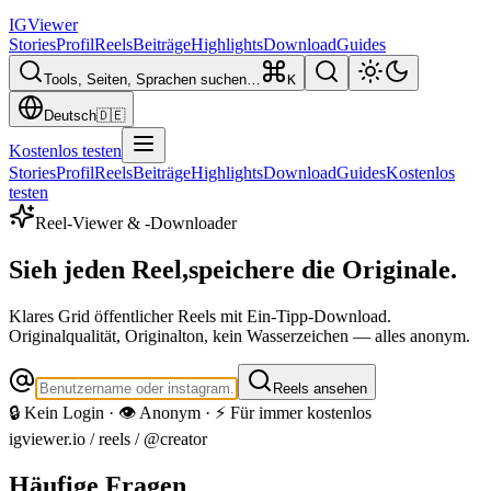
IG
Viewer
Stories
Profil
Reels
Beiträge
Highlights
Download
Guides
Tools, Seiten, Sprachen suchen…
K
Deutsch
🇩🇪
Kostenlos testen
Stories
Profil
Reels
Beiträge
Highlights
Download
Guides
Kostenlos
testen
Reel-Viewer & -Downloader
Sieh jeden Reel,
speichere die Originale.
Klares Grid öffentlicher Reels mit Ein-Tipp-Download.
Originalqualität, Originalton, kein Wasserzeichen — alles anonym.
Reels ansehen
🔒 Kein Login · 👁️ Anonym · ⚡ Für immer kostenlos
igviewer.io /
reels
/ @creator
Häufige Fragen