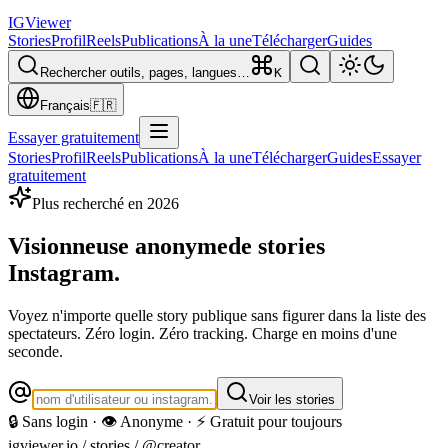
IG
Viewer
Stories
Profil
Reels
Publications
À la une
Télécharger
Guides
Rechercher outils, pages, langues…
K
Français
🇫🇷
Essayer gratuitement
Stories
Profil
Reels
Publications
À la une
Télécharger
Guides
Essayer
gratuitement
Plus recherché en 2026
Visionneuse anonyme
de stories
Instagram.
Voyez n'importe quelle story publique sans figurer dans la liste des
spectateurs. Zéro login. Zéro tracking. Charge en moins d'une
seconde.
Voir les stories
🔒 Sans login · 👁️ Anonyme · ⚡ Gratuit pour toujours
igviewer.io /
stories
/ @creator