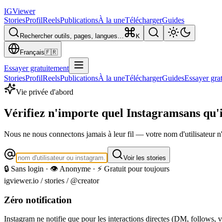
IG
Viewer
Stories
Profil
Reels
Publications
À la une
Télécharger
Guides
Rechercher outils, pages, langues…
K
Français
🇫🇷
Essayer gratuitement
Stories
Profil
Reels
Publications
À la une
Télécharger
Guides
Essayer gra
Vie privée d'abord
Vérifiez n'importe quel Instagram
sans qu'i
Nous ne nous connectons jamais à leur fil — votre nom d'utilisateur n
Voir les stories
🔒 Sans login · 👁️ Anonyme · ⚡ Gratuit pour toujours
igviewer.io /
stories
/ @creator
Zéro notification
Instagram ne notifie que pour les interactions directes (DM, follows, v