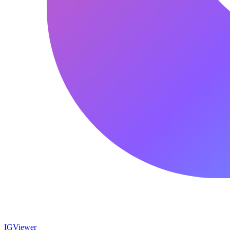
IG
Viewer