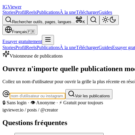
IG
Viewer
Stories
Profil
Reels
Publications
À la une
Télécharger
Guides
Rechercher outils, pages, langues…
K
Français
🇫🇷
Essayer gratuitement
Stories
Profil
Reels
Publications
À la une
Télécharger
Guides
Essayer gra
Visionneuse de publications
Ouvrez n'importe quelle publication
en mod
Collez un nom d'utilisateur pour ouvrir la grille la plus récente en réso
Voir les publications
🔒 Sans login · 👁️ Anonyme · ⚡ Gratuit pour toujours
igviewer.io /
posts
/ @creator
Questions fréquentes