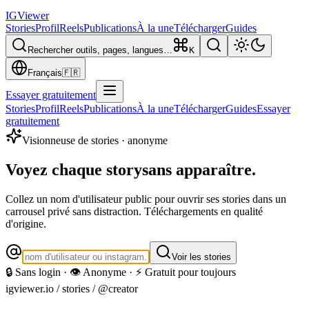
IG
Viewer
Stories
Profil
Reels
Publications
À la une
Télécharger
Guides
Rechercher outils, pages, langues…
K
Français
🇫🇷
Essayer gratuitement
Stories
Profil
Reels
Publications
À la une
Télécharger
Guides
Essayer
gratuitement
Visionneuse de stories · anonyme
Voyez chaque story
sans apparaître.
Collez un nom d'utilisateur public pour ouvrir ses stories dans un
carrousel privé sans distraction. Téléchargements en qualité
d'origine.
Voir les stories
🔒 Sans login · 👁️ Anonyme · ⚡ Gratuit pour toujours
igviewer.io /
stories
/ @creator