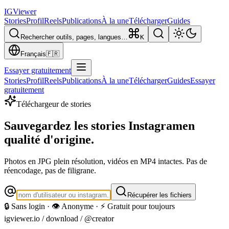
IG
Viewer
Stories
Profil
Reels
Publications
À la une
Télécharger
Guides
Rechercher outils, pages, langues…
K
Français
🇫🇷
Essayer gratuitement
Stories
Profil
Reels
Publications
À la une
Télécharger
Guides
Essayer
gratuitement
Téléchargeur de stories
Sauvegardez les stories Instagram
en
qualité d'origine.
Photos en JPG plein résolution, vidéos en MP4 intactes. Pas de
réencodage, pas de filigrane.
Récupérer les fichiers
🔒 Sans login · 👁️ Anonyme · ⚡ Gratuit pour toujours
igviewer.io /
download
/ @creator