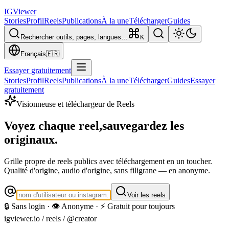
IG
Viewer
Stories
Profil
Reels
Publications
À la une
Télécharger
Guides
Rechercher outils, pages, langues…
K
Français
🇫🇷
Essayer gratuitement
Stories
Profil
Reels
Publications
À la une
Télécharger
Guides
Essayer
gratuitement
Visionneuse et téléchargeur de Reels
Voyez chaque reel,
sauvegardez les
originaux.
Grille propre de reels publics avec téléchargement en un toucher.
Qualité d'origine, audio d'origine, sans filigrane — en anonyme.
Voir les reels
🔒 Sans login · 👁️ Anonyme · ⚡ Gratuit pour toujours
igviewer.io /
reels
/ @creator