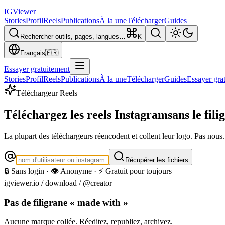
IG
Viewer
Stories
Profil
Reels
Publications
À la une
Télécharger
Guides
Rechercher outils, pages, langues…
K
Français
🇫🇷
Essayer gratuitement
Stories
Profil
Reels
Publications
À la une
Télécharger
Guides
Essayer gra
Téléchargeur Reels
Téléchargez les reels Instagram
sans le fili
La plupart des téléchargeurs réencodent et collent leur logo. Pas nous.
Récupérer les fichiers
🔒 Sans login · 👁️ Anonyme · ⚡ Gratuit pour toujours
igviewer.io /
download
/ @creator
Pas de filigrane « made with »
Aucune marque collée. Réeditez, republiez, archivez.