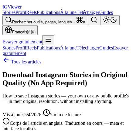
IG
Viewer
Stories
Profil
Reels
Publications
À la une
Télécharger
Guides
Rechercher outils, pages, langues…
K
Français
🇫🇷
Essayer gratuitement
Stories
Profil
Reels
Publications
À la une
Télécharger
Guides
Essayer
gratuitement
Tous les articles
Download Instagram Stories in Original
Quality (No App Required)
How to save Instagram stories — your own or any public profile's
— in their original resolution, without installing anything.
Mis à jour
:
5/4/2026
·
5
min de lecture
Corps de l'article en anglais. Traduction en cours — meta et
interface localisés.