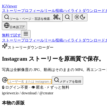
IG
Viewer
ストーリー
プロフィール
リール
投稿
ハイライト
ダウンロード
ツール・ページ・言語を検索…
K
日本語
🇯🇵
無料で試す
ストーリー
プロフィール
リール
投稿
ハイライト
ダウンロード
ストーリーダウンローダー
Instagram ストーリーを
原画質で保存。
写真は全解像度の JPG、動画はそのままの MP4。再エンコ
メディアを取得
🔒 ログイン不要 · 👁️ 匿名 · ⚡ ずっと無料
igviewer.io /
download
/ @creator
本物の原版