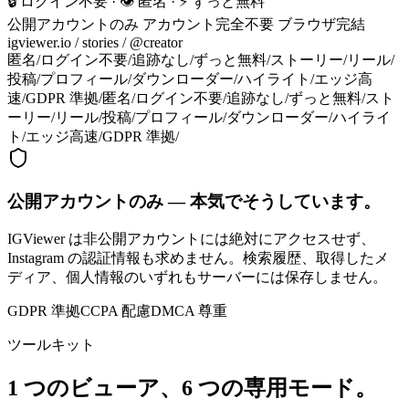
🔒 ログイン不要 · 👁️ 匿名 · ⚡ ずっと無料
公開アカウントのみ
アカウント完全不要
ブラウザ完結
igviewer.io /
stories
/ @creator
匿名
/
ログイン不要
/
追跡なし
/
ずっと無料
/
ストーリー
/
リール
/
投稿
/
プロフィール
/
ダウンローダー
/
ハイライト
/
エッジ高
速
/
GDPR 準拠
/
匿名
/
ログイン不要
/
追跡なし
/
ずっと無料
/
スト
ーリー
/
リール
/
投稿
/
プロフィール
/
ダウンローダー
/
ハイライ
ト
/
エッジ高速
/
GDPR 準拠
/
公開アカウントのみ — 本気でそうしています。
IGViewer は非公開アカウントには絶対にアクセスせず、
Instagram の認証情報も求めません。検索履歴、取得したメ
ディア、個人情報のいずれもサーバーには保存しません。
GDPR 準拠
CCPA 配慮
DMCA 尊重
ツールキット
1 つのビューア、6 つの専用モード。