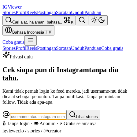
IG
Viewer
Stories
Profil
Reels
Postingan
Sorotan
Unduh
Panduan
Cari alat, halaman, bahasa…
K
Bahasa Indonesia
🇮🇩
Coba gratis
Stories
Profil
Reels
Postingan
Sorotan
Unduh
Panduan
Coba gratis
Privasi dulu
Cek siapa pun di Instagram
tanpa dia
tahu.
Kami tidak pernah login ke feed mereka, jadi username-mu tidak
dicatat sebagai penonton. Tanpa notifikasi. Tanpa permintaan
follow. Tidak ada apa-apa.
Lihat stories
🔒 Tanpa login · 👁️ Anonim · ⚡ Gratis selamanya
igviewer.io /
stories
/ @creator