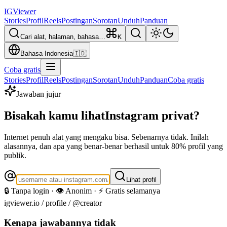
IG
Viewer
Stories
Profil
Reels
Postingan
Sorotan
Unduh
Panduan
Cari alat, halaman, bahasa…
K
Bahasa Indonesia
🇮🇩
Coba gratis
Stories
Profil
Reels
Postingan
Sorotan
Unduh
Panduan
Coba gratis
Jawaban jujur
Bisakah kamu lihat
Instagram privat?
Internet penuh alat yang mengaku bisa. Sebenarnya tidak. Inilah
alasannya, dan apa yang benar-benar berhasil untuk 80% profil yang
publik.
Lihat profil
🔒 Tanpa login · 👁️ Anonim · ⚡ Gratis selamanya
igviewer.io /
profile
/ @creator
Kenapa jawabannya tidak