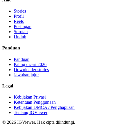
Stories
Profil
Reels
Postingan
Sorotan
Unduh
Panduan
Panduan
Paling dicari 2026
Downloader stories
Jawaban jujur
Legal
Kebijakan Privasi
Ketentuan Penggunaan
Kebijakan DMCA / Penghapusan
Tentang IGViewer
©
2026
IGViewer
.
Hak cipta dilindungi.