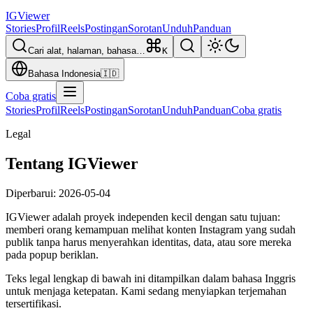
IG
Viewer
Stories
Profil
Reels
Postingan
Sorotan
Unduh
Panduan
Cari alat, halaman, bahasa…
K
Bahasa Indonesia
🇮🇩
Coba gratis
Stories
Profil
Reels
Postingan
Sorotan
Unduh
Panduan
Coba gratis
Legal
Tentang IGViewer
Diperbarui
:
2026-05-04
IGViewer adalah proyek independen kecil dengan satu tujuan:
memberi orang kemampuan melihat konten Instagram yang sudah
publik tanpa harus menyerahkan identitas, data, atau sore mereka
pada popup beriklan.
Teks legal lengkap di bawah ini ditampilkan dalam bahasa Inggris
untuk menjaga ketepatan. Kami sedang menyiapkan terjemahan
tersertifikasi.