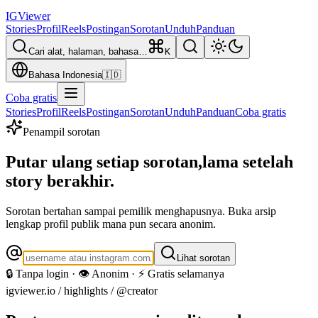
IG
Viewer
Stories
Profil
Reels
Postingan
Sorotan
Unduh
Panduan
Cari alat, halaman, bahasa…
K
Bahasa Indonesia
🇮🇩
Coba gratis
Stories
Profil
Reels
Postingan
Sorotan
Unduh
Panduan
Coba gratis
Penampil sorotan
Putar ulang setiap sorotan,
lama setelah
story berakhir.
Sorotan bertahan sampai pemilik menghapusnya. Buka arsip
lengkap profil publik mana pun secara anonim.
Lihat sorotan
🔒 Tanpa login · 👁️ Anonim · ⚡ Gratis selamanya
igviewer.io /
highlights
/ @creator