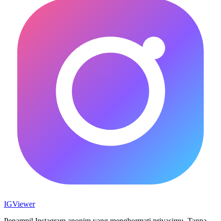
IG
Viewer
Penampil Instagram anonim yang menghormati privasimu. Tanpa