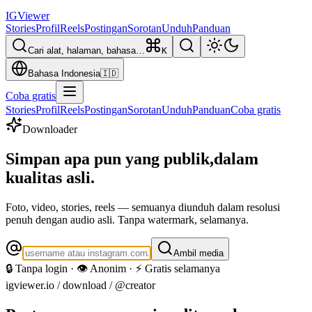
IG
Viewer
Stories
Profil
Reels
Postingan
Sorotan
Unduh
Panduan
Cari alat, halaman, bahasa…
K
Bahasa Indonesia
🇮🇩
Coba gratis
Stories
Profil
Reels
Postingan
Sorotan
Unduh
Panduan
Coba gratis
Downloader
Simpan apa pun yang publik,
dalam
kualitas asli.
Foto, video, stories, reels — semuanya diunduh dalam resolusi
penuh dengan audio asli. Tanpa watermark, selamanya.
Ambil media
🔒 Tanpa login · 👁️ Anonim · ⚡ Gratis selamanya
igviewer.io /
download
/ @creator