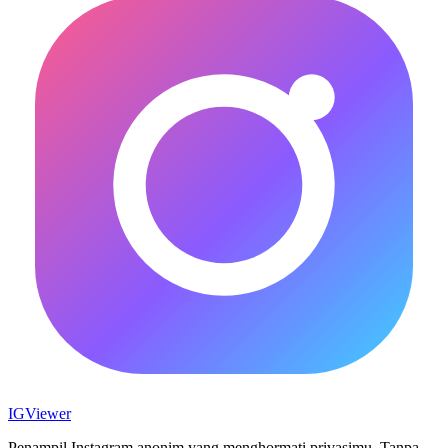
IG
Viewer
Penampil Instagram anonim yang menghormati privasimu. Tanpa