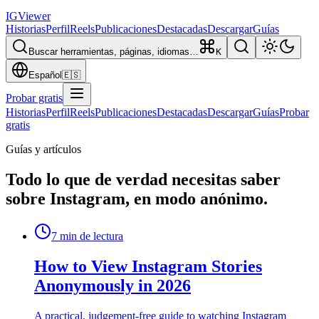
IG
Viewer
Historias
Perfil
Reels
Publicaciones
Destacadas
Descargar
Guías
Buscar herramientas, páginas, idiomas…
K
Español
🇪🇸
Probar gratis
Historias
Perfil
Reels
Publicaciones
Destacadas
Descargar
Guías
Probar
gratis
Guías y artículos
Todo lo que de verdad necesitas saber
sobre Instagram, en modo anónimo.
7
min de lectura
How to View Instagram Stories
Anonymously in 2026
A practical, judgement-free guide to watching Instagram