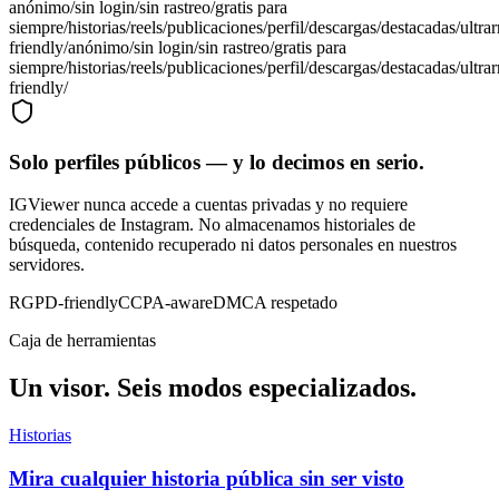
anónimo
/
sin login
/
sin rastreo
/
gratis para
siempre
/
historias
/
reels
/
publicaciones
/
perfil
/
descargas
/
destacadas
/
ultra
friendly
/
anónimo
/
sin login
/
sin rastreo
/
gratis para
siempre
/
historias
/
reels
/
publicaciones
/
perfil
/
descargas
/
destacadas
/
ultra
friendly
/
Solo perfiles públicos — y lo decimos en serio.
IGViewer nunca accede a cuentas privadas y no requiere
credenciales de Instagram. No almacenamos historiales de
búsqueda, contenido recuperado ni datos personales en nuestros
servidores.
RGPD-friendly
CCPA-aware
DMCA respetado
Caja de herramientas
Un visor. Seis modos especializados.
Historias
Mira cualquier historia pública sin ser visto