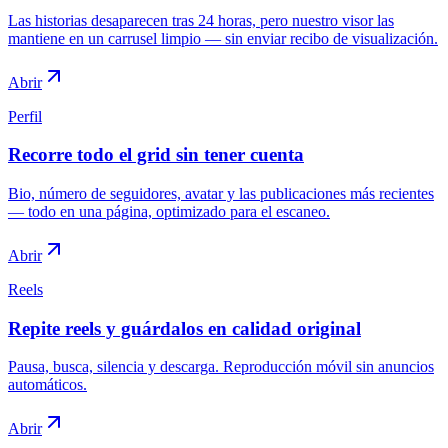
Las historias desaparecen tras 24 horas, pero nuestro visor las
mantiene en un carrusel limpio — sin enviar recibo de visualización.
Abrir
Perfil
Recorre todo el grid sin tener cuenta
Bio, número de seguidores, avatar y las publicaciones más recientes
— todo en una página, optimizado para el escaneo.
Abrir
Reels
Repite reels y guárdalos en calidad original
Pausa, busca, silencia y descarga. Reproducción móvil sin anuncios
automáticos.
Abrir