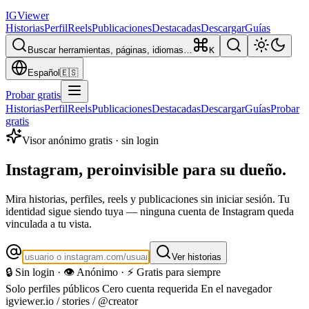
IG
Viewer
Historias
Perfil
Reels
Publicaciones
Destacadas
Descargar
Guías
Buscar herramientas, páginas, idiomas…
K
Español
🇪🇸
Probar gratis
Historias
Perfil
Reels
Publicaciones
Destacadas
Descargar
Guías
Probar
gratis
Visor anónimo gratis · sin login
Instagram, pero
invisible para su dueño.
Mira historias, perfiles, reels y publicaciones sin iniciar sesión. Tu
identidad sigue siendo tuya — ninguna cuenta de Instagram queda
vinculada a tu vista.
Ver historias
🔒 Sin login · 👁️ Anónimo · ⚡ Gratis para siempre
Solo perfiles públicos
Cero cuenta requerida
En el navegador
igviewer.io /
stories
/ @creator