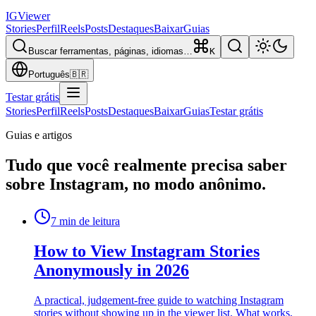
IG
Viewer
Stories
Perfil
Reels
Posts
Destaques
Baixar
Guias
Buscar ferramentas, páginas, idiomas…
K
Português
🇧🇷
Testar grátis
Stories
Perfil
Reels
Posts
Destaques
Baixar
Guias
Testar grátis
Guias e artigos
Tudo que você realmente precisa saber
sobre Instagram, no modo anônimo.
7
min de leitura
How to View Instagram Stories
Anonymously in 2026
A practical, judgement-free guide to watching Instagram
stories without showing up in the viewer list. What works,