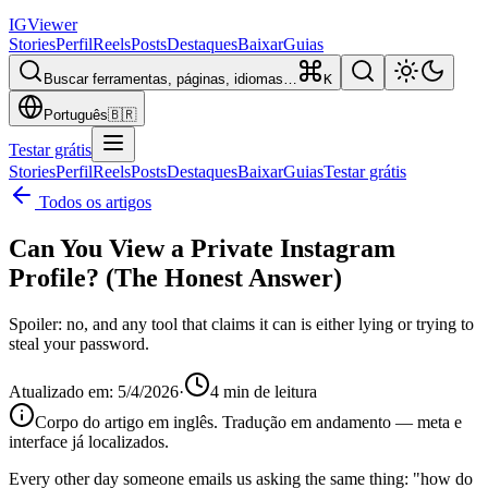
IG
Viewer
Stories
Perfil
Reels
Posts
Destaques
Baixar
Guias
Buscar ferramentas, páginas, idiomas…
K
Português
🇧🇷
Testar grátis
Stories
Perfil
Reels
Posts
Destaques
Baixar
Guias
Testar grátis
Todos os artigos
Can You View a Private Instagram
Profile? (The Honest Answer)
Spoiler: no, and any tool that claims it can is either lying or trying to
steal your password.
Atualizado em
:
5/4/2026
·
4
min de leitura
Corpo do artigo em inglês. Tradução em andamento — meta e
interface já localizados.
Every other day someone emails us asking the same thing: "how do