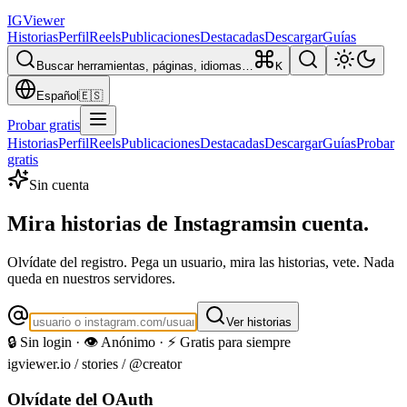
IG
Viewer
Historias
Perfil
Reels
Publicaciones
Destacadas
Descargar
Guías
Buscar herramientas, páginas, idiomas…
K
Español
🇪🇸
Probar gratis
Historias
Perfil
Reels
Publicaciones
Destacadas
Descargar
Guías
Probar
gratis
Sin cuenta
Mira historias de Instagram
sin cuenta.
Olvídate del registro. Pega un usuario, mira las historias, vete. Nada
queda en nuestros servidores.
Ver historias
🔒 Sin login · 👁️ Anónimo · ⚡ Gratis para siempre
igviewer.io /
stories
/ @creator
Olvídate del OAuth