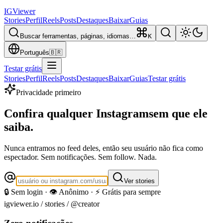
IG
Viewer
Stories
Perfil
Reels
Posts
Destaques
Baixar
Guias
Buscar ferramentas, páginas, idiomas…
K
Português
🇧🇷
Testar grátis
Stories
Perfil
Reels
Posts
Destaques
Baixar
Guias
Testar grátis
Privacidade primeiro
Confira qualquer Instagram
sem que ele
saiba.
Nunca entramos no feed deles, então seu usuário não fica como
espectador. Sem notificações. Sem follow. Nada.
Ver stories
🔒 Sem login · 👁️ Anônimo · ⚡ Grátis para sempre
igviewer.io /
stories
/ @creator